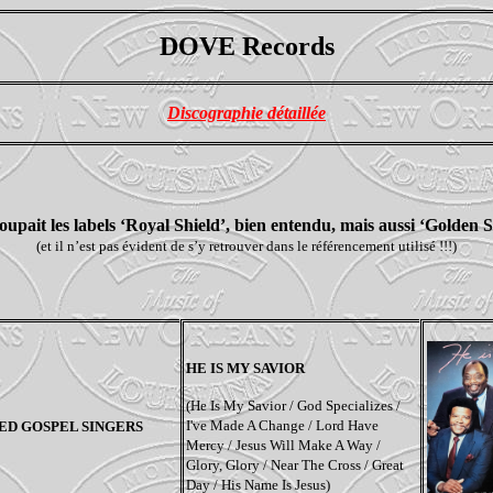
DOVE Records
Discographie détaillée
upait les labels ‘Royal Shield’, bien entendu, mais aussi ‘Golden 
(et il n’est pas évident de s’y retrouver dans le référencement utilisé !!!)
HE IS MY SAVIOR
(He Is My Savior / God Specializes /
I've Made A Change / Lord Have
ED GOSPEL SINGERS
Mercy / Jesus Will Make A Way /
Glory, Glory / Near The Cross / Great
Day / His Name Is Jesus)