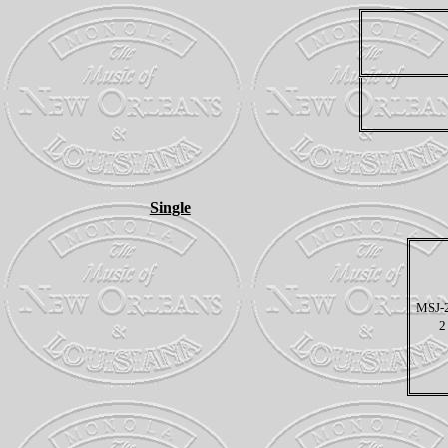
Single
MSJ-
2